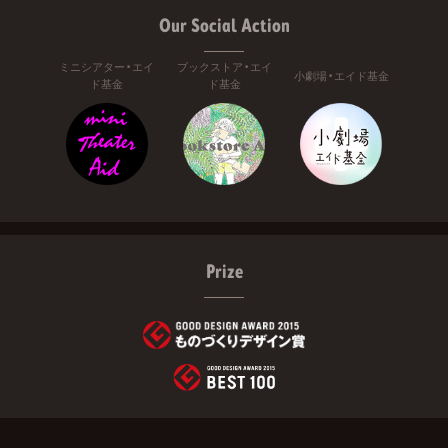
Our Social Action
ミニシアター・エイ
ブックストア・エイ
小劇場・エイド基金
ド基金
ド基金
Prize