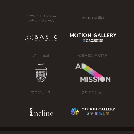
ベーシックインカム
PODCAST番組
プラットフォーム
アート基金
社会を動かすかけ声
プロデュース
プロダクション