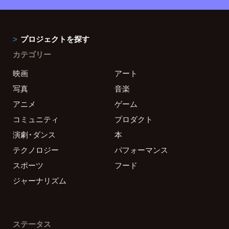
プロジェクトを探す
カテゴリー
映画
アート
写真
音楽
アニメ
ゲーム
コミュニティ
プロダクト
演劇・ダンス
本
テクノロジー
パフォーマンス
スポーツ
フード
ジャーナリズム
ステータス