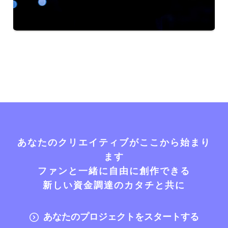
あなたのクリエイティブがここから始まり
ます
ファンと一緒に自由に創作できる
新しい資金調達のカタチと共に
あなたのプロジェクトをスタートする