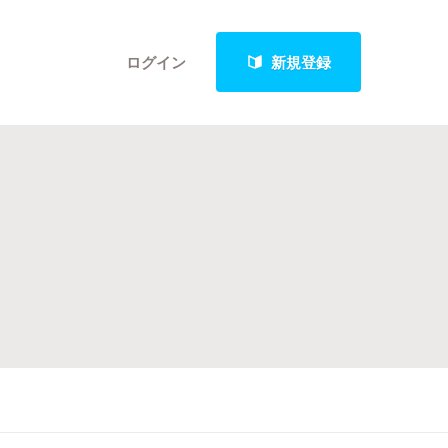
ログイン
新規登録
クト
最新進捗報告から探す