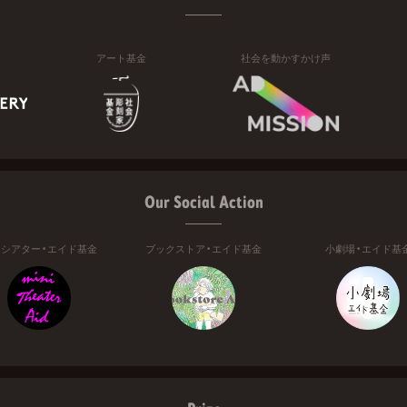
アート基金
社会を動かすかけ声
Our Social Action
ニシアター・エイド基金
ブックストア・エイド基金
小劇場・エイド基