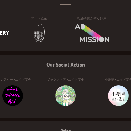
アート基金
社会を動かすかけ声
Our Social Action
ニシアター・エイド基金
ブックストア・エイド基金
小劇場・エイド基