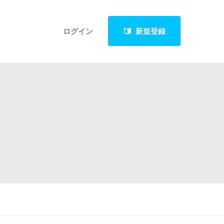
ログイン
新規登録
クト
最新進捗報告から探す