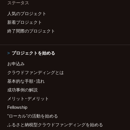
ステータス
人気のプロジェクト
新着プロジェクト
終了間際のプロジェクト
プロジェクトを始める
お申込み
クラウドファンディングとは
基本的な手順・流れ
成功事例の解説
メリット・デメリット
Fellowship
"ローカル"の活動を始める
ふるさと納税型クラウドファンディングを始める