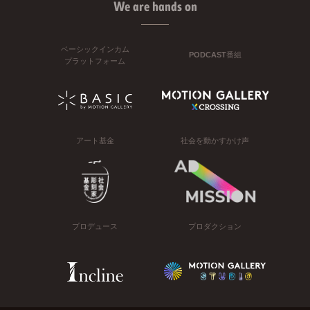
We are hands on
ベーシックインカム
PODCAST番組
プラットフォーム
アート基金
社会を動かすかけ声
プロデュース
プロダクション