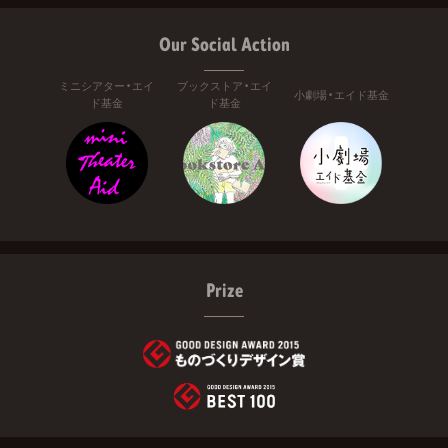
Our Social Action
ミニシアター・エイ
ブックストア・エイ
小劇場・エイド基金
ド基金
ド基金
Prize