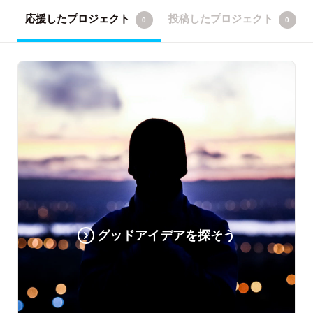
応援したプロジェクト
投稿したプロジェクト
0
0
グッドアイデアを探そう