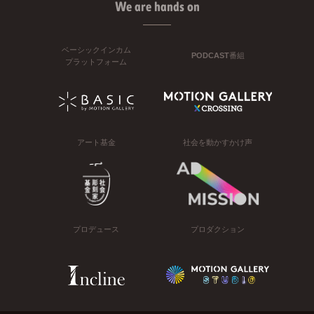
We are hands on
ベーシックインカム
PODCAST番組
プラットフォーム
アート基金
社会を動かすかけ声
プロデュース
プロダクション