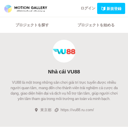
ログイン
新規登録
プロジェクトを探す
プロジェクトを始める
Nhà cái VU88
VU88 là một trong những sân chơi giải trí trực tuyến được nhiều
người quan tâm, mang đến cho thành viên trải nghiệm cá cược đa
dạng, giao diện hiện đại và dịch vụ hỗ trợ tận tâm, giúp người chơi
yên tâm tham gia trong môi trường an toàn và minh bạch.
東京都
https://vu88.ru.com/