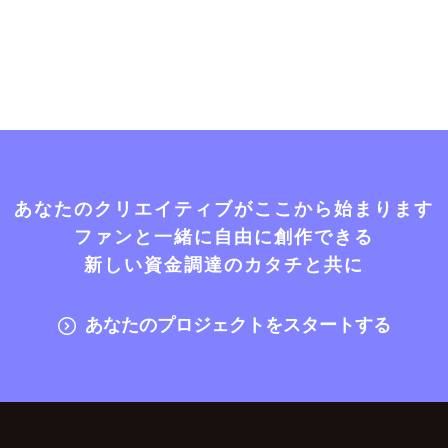
あなたのクリエイティブがここから始まります
ファンと一緒に自由に創作できる
新しい資金調達のカタチと共に
あなたのプロジェクトをスタートする