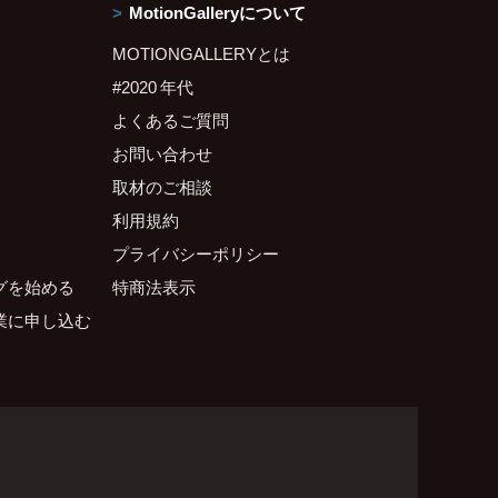
MotionGalleryについて
MOTIONGALLERYとは
#2020 年代
よくあるご質問
お問い合わせ
取材のご相談
利用規約
プライバシーポリシー
グを始める
特商法表示
業に申し込む