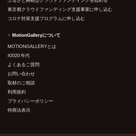
ふるさと納税型クラウドファンディングを始める
東京都クラウドファンディング支援事業に申し込む
コロナ対策支援プログラムに申し込む
MotionGalleryについて
MOTIONGALLERYとは
#2020 年代
よくあるご質問
お問い合わせ
取材のご相談
利用規約
プライバシーポリシー
特商法表示