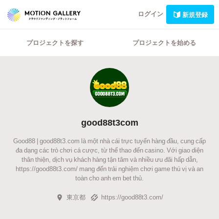
ログイン
新規登録
プロジェクトを探す
プロジェクトを始める
good88t3com
Good88 | good88t3.com là một nhà cái trực tuyến hàng đầu, cung cấp
đa dạng các trò chơi cá cược, từ thể thao đến casino. Với giao diện
thân thiện, dịch vụ khách hàng tận tâm và nhiều ưu đãi hấp dẫn,
https://good88t3.com/ mang đến trải nghiệm chơi game thú vị và an
toàn cho anh em bet thủ.
東京都
https://good88t3.com/