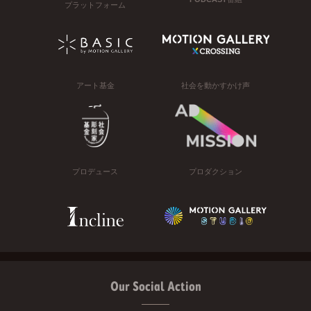
プラットフォーム
アート基金
社会を動かすかけ声
プロデュース
プロダクション
Our Social Action