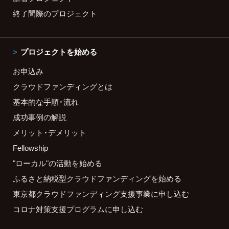
終了間際のプロジェクト
プロジェクトを始める
お申込み
クラウドファンディングとは
基本的な手順・流れ
成功事例の解説
メリット・デメリット
Fellowship
"ローカル"の活動を始める
ふるさと納税型クラウドファンディングを始める
東京都クラウドファンディング支援事業に申し込む
コロナ対策支援プログラムに申し込む