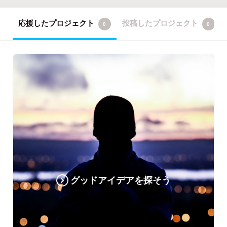
応援したプロジェクト
投稿したプロジェクト
0
0
グッドアイデアを探そう