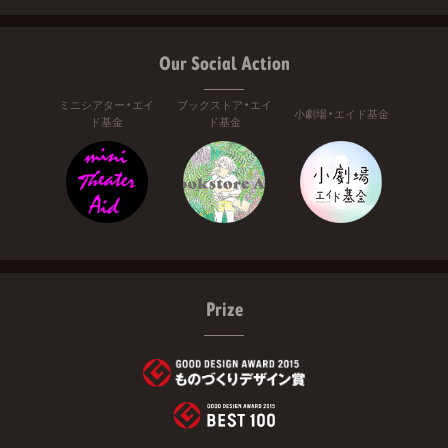
Our Social Action
ミニシアター・エイ
ブックストア・エイ
小劇場・エイド基金
ド基金
ド基金
Prize