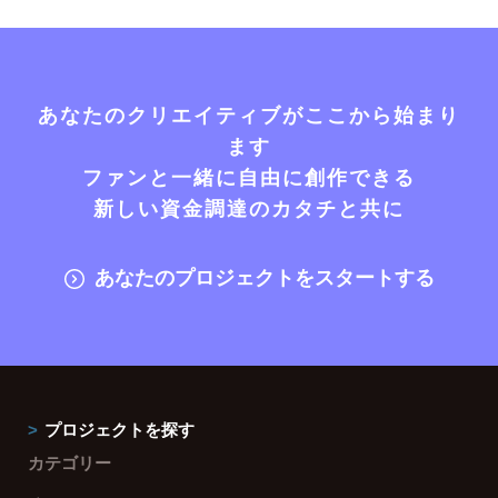
あなたのクリエイティブがここから始まり
ます
ファンと一緒に自由に創作できる
新しい資金調達のカタチと共に
あなたのプロジェクトをスタートする
プロジェクトを探す
カテゴリー