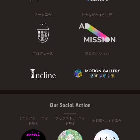
アート基金
社会を動かすかけ声
プロデュース
プロダクション
Our Social Action
ミニシアター・エイ
ブックストア・エイ
小劇場・エイド基金
ド基金
ド基金