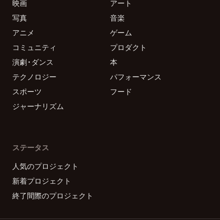
映画
アート
写真
音楽
アニメ
ゲーム
コミュニティ
プロダクト
演劇・ダンス
本
テクノロジー
パフォーマンス
スポーツ
フード
ジャーナリズム
ステータス
人気のプロジェクト
新着プロジェクト
終了間際のプロジェクト