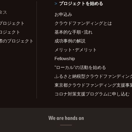
プロジェクトを始める
タス
お申込み
プロジェクト
クラウドファンディングとは
ロジェクト
基本的な手順・流れ
際のプロジェクト
成功事例の解説
メリット・デメリット
Fellowship
"ローカル"の活動を始める
ふるさと納税型クラウドファンディン
東京都クラウドファンディング支援事
コロナ対策支援プログラムに申し込む
We are hands on