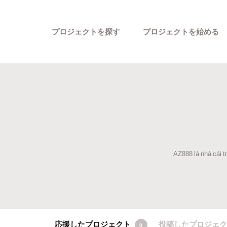
プロジェクトを探す
プロジェクトを始める
AZ888 là nhà cái tr
カテゴリーから探す
応援したプロジェクト
投稿したプロジェ
0