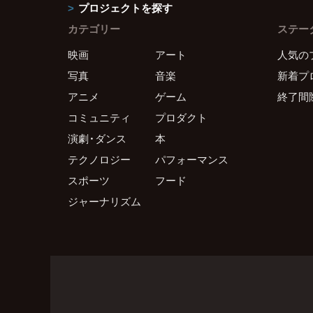
プロジェクトを探す
カテゴリー
ステー
映画
アート
人気の
写真
音楽
新着プ
アニメ
ゲーム
終了間
コミュニティ
プロダクト
演劇・ダンス
本
テクノロジー
パフォーマンス
スポーツ
フード
ジャーナリズム