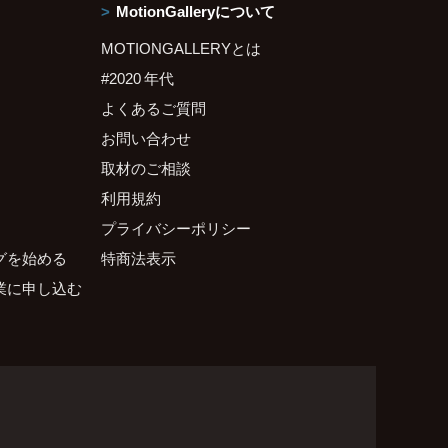
MotionGalleryについて
MOTIONGALLERYとは
#2020 年代
よくあるご質問
お問い合わせ
取材のご相談
利用規約
プライバシーポリシー
グを始める
特商法表示
業に申し込む