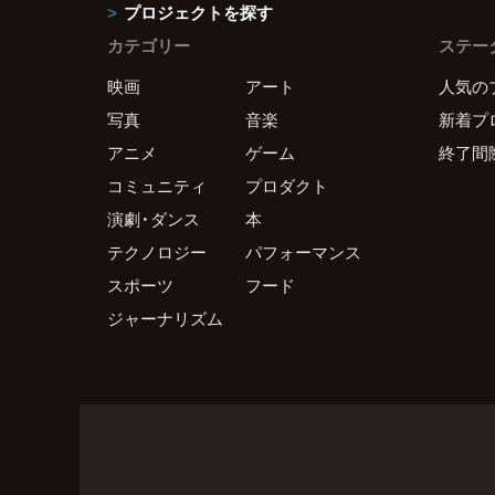
プロジェクトを探す
カテゴリー
ステー
映画
アート
人気の
写真
音楽
新着プ
アニメ
ゲーム
終了間
コミュニティ
プロダクト
演劇・ダンス
本
テクノロジー
パフォーマンス
スポーツ
フード
ジャーナリズム