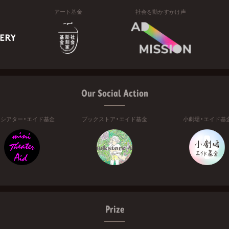
アート基金
社会を動かすかけ声
Our Social Action
ニシアター・エイド基金
ブックストア・エイド基金
小劇場・エイド基
Prize