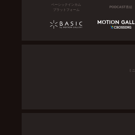
ベーシックインカム
PODCAST番組
プラットフォーム
ミ