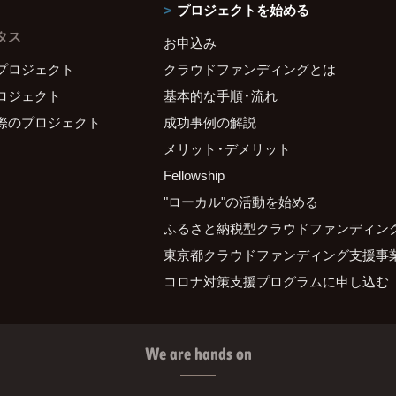
プロジェクトを始める
タス
お申込み
プロジェクト
クラウドファンディングとは
ロジェクト
基本的な手順・流れ
際のプロジェクト
成功事例の解説
メリット・デメリット
Fellowship
"ローカル"の活動を始める
ふるさと納税型クラウドファンディン
東京都クラウドファンディング支援事
コロナ対策支援プログラムに申し込む
We are hands on