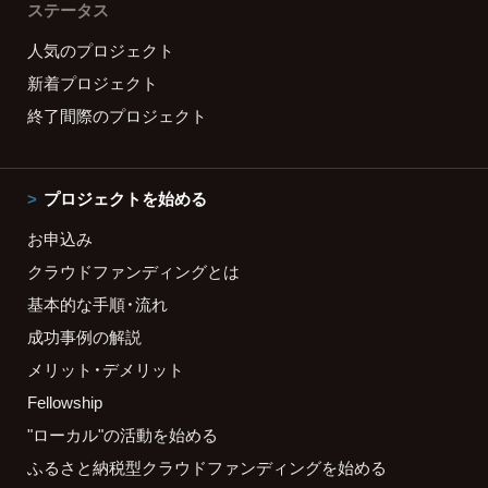
ステータス
人気のプロジェクト
新着プロジェクト
終了間際のプロジェクト
プロジェクトを始める
お申込み
クラウドファンディングとは
基本的な手順・流れ
成功事例の解説
メリット・デメリット
Fellowship
"ローカル"の活動を始める
ふるさと納税型クラウドファンディングを始める