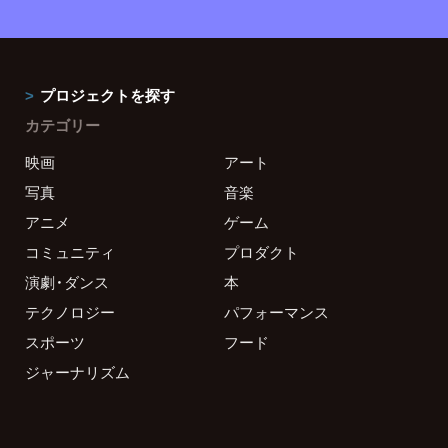
プロジェクトを探す
カテゴリー
映画
アート
写真
音楽
アニメ
ゲーム
コミュニティ
プロダクト
演劇・ダンス
本
テクノロジー
パフォーマンス
スポーツ
フード
ジャーナリズム