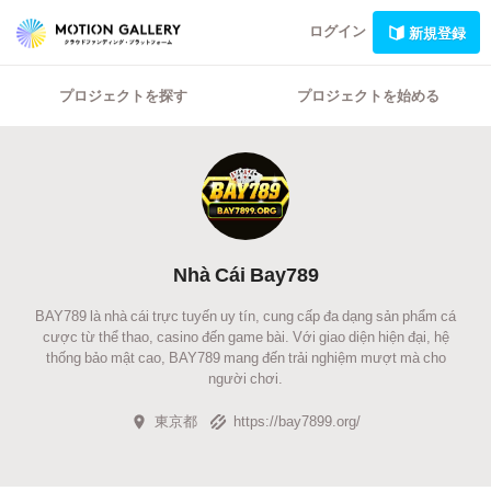
ログイン
新規登録
プロジェクトを探す
プロジェクトを始める
Nhà Cái Bay789
BAY789 là nhà cái trực tuyến uy tín, cung cấp đa dạng sản phẩm cá
cược từ thể thao, casino đến game bài. Với giao diện hiện đại, hệ
thống bảo mật cao, BAY789 mang đến trải nghiệm mượt mà cho
người chơi.
東京都
https://bay7899.org/