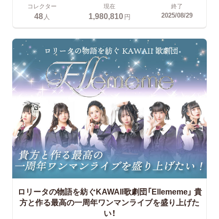
コレクター
現在
終了
48
1,980,810
2025/08/29
人
円
ロリータの物語を紡ぐKAWAII歌劇団「Ellememe」 貴
方と作る最高の一周年ワンマンライブを盛り上げた
い！