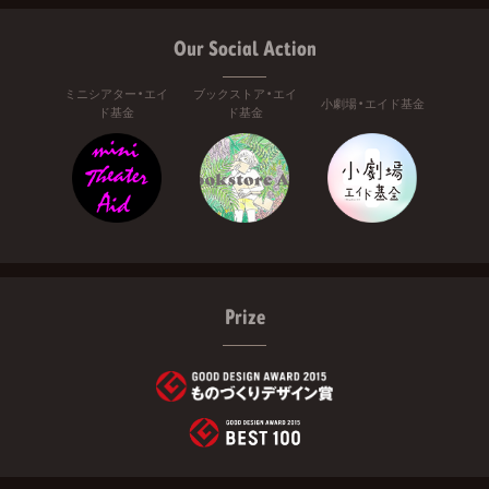
Our Social Action
ミニシアター・エイ
ブックストア・エイ
小劇場・エイド基金
ド基金
ド基金
Prize