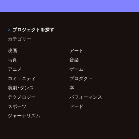
プロジェクトを探す
カテゴリー
映画
アート
写真
音楽
アニメ
ゲーム
コミュニティ
プロダクト
演劇・ダンス
本
テクノロジー
パフォーマンス
スポーツ
フード
ジャーナリズム