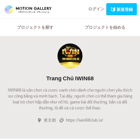
ログイン
新規登録
プロジェクトを探す
プロジェクトを始める
Trang Chủ IWIN68
IWIN68 là sân chơi cá cược xanh chín dành cho người chơi yêu thích
sự công bằng và minh bạch. Tại đây, người chơi có thể tham gia hàng
loạt trò chơi hấp dẫn như nổ hũ, game bài đổi thưởng, bắn cá đổi
thưởng, lô đề và cá cược thể thao.
東京都
https://iwin68club.io/