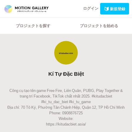
ログイン
新規登録
プロジェクトを探す
プロジェクトを始める
Kí Tự Đặc Biệt
Công cụ tạo tên game Free Fire, Liên Quân, PUBG, Play Together &
trang trí Facebook, TikTok chất nhất 2025. #kitudacbiet
#ki_tu_dac_biet #ki_tu_game
Địa chỉ: 70 Tô Ký, Phường Tân Chánh Hiệp, Quận 12, TP Hồ Chí Minh
Phone: 0908876725
Website:
https://kitudacbiet.asia/