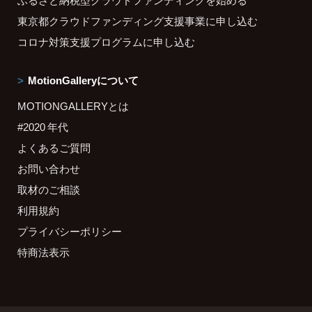
ふるさと納税型クラウドファンディングを始める
東京都クラウドファンディング支援事業に申し込む
コロナ対策支援プログラムに申し込む
MotionGalleryについて
MOTIONGALLERYとは
#2020 年代
よくあるご質問
お問い合わせ
取材のご相談
利用規約
プライバシーポリシー
特商法表示