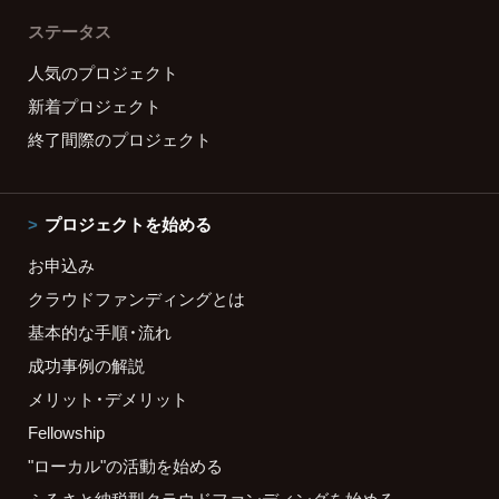
ステータス
人気のプロジェクト
新着プロジェクト
終了間際のプロジェクト
プロジェクトを始める
お申込み
クラウドファンディングとは
基本的な手順・流れ
成功事例の解説
メリット・デメリット
Fellowship
"ローカル"の活動を始める