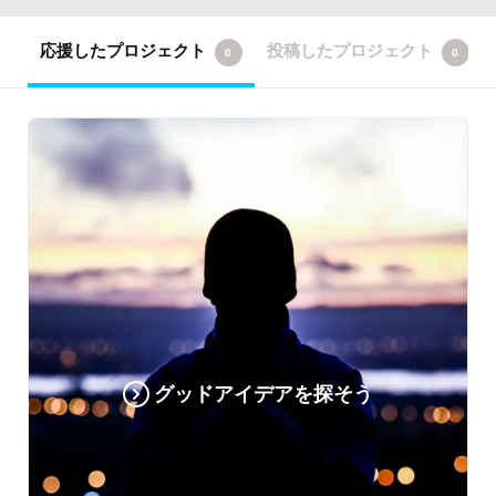
応援したプロジェクト
投稿したプロジェクト
0
0
グッドアイデアを探そう