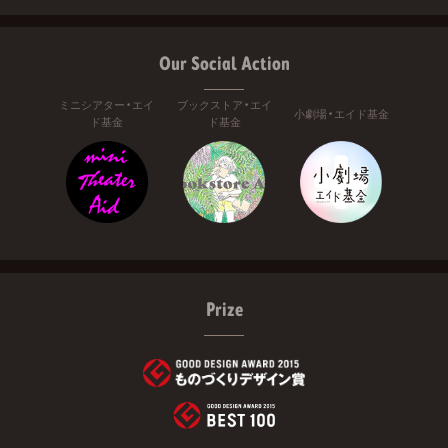
Our Social Action
ミニシアター・エイ
ブックストア・エイ
小劇場・エイド基金
ド基金
ド基金
Prize