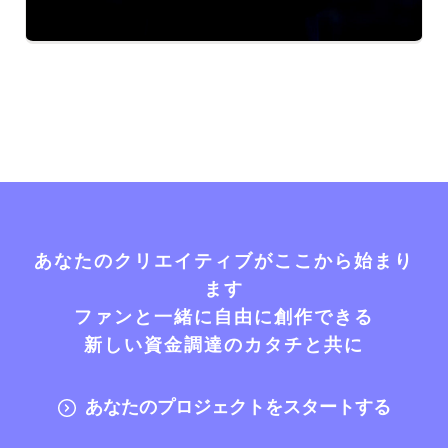
あなたのクリエイティブがここから始まり
ます
ファンと一緒に自由に創作できる
新しい資金調達のカタチと共に
あなたのプロジェクトをスタートする