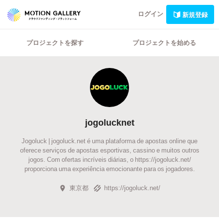
ログイン
新規登録
プロジェクトを探す
プロジェクトを始める
jogolucknet
Jogoluck | jogoluck.net é uma plataforma de apostas online que
oferece serviços de apostas esportivas, cassino e muitos outros
jogos. Com ofertas incríveis diárias, o https://jogoluck.net/
proporciona uma experiência emocionante para os jogadores.
東京都
https://jogoluck.net/