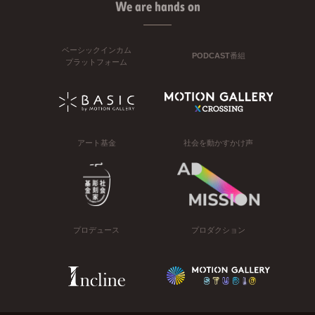
We are hands on
ベーシックインカム
PODCAST番組
プラットフォーム
アート基金
社会を動かすかけ声
プロデュース
プロダクション