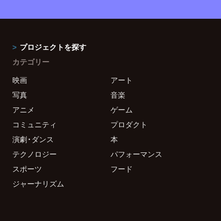
プロジェクトを探す
カテゴリー
映画
アート
写真
音楽
アニメ
ゲーム
コミュニティ
プロダクト
演劇・ダンス
本
テクノロジー
パフォーマンス
スポーツ
フード
ジャーナリズム