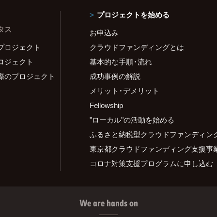
プロジェクトを始める
タス
お申込み
プロジェクト
クラウドファンディングとは
ロジェクト
基本的な手順・流れ
際のプロジェクト
成功事例の解説
メリット・デメリット
Fellowship
"ローカル"の活動を始める
ふるさと納税型クラウドファンディン
東京都クラウドファンディング支援事
コロナ対策支援プログラムに申し込む
We are hands on