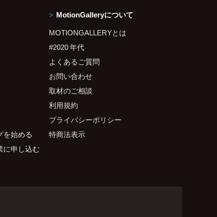
MotionGalleryについて
MOTIONGALLERYとは
#2020 年代
よくあるご質問
お問い合わせ
取材のご相談
利用規約
プライバシーポリシー
グを始める
特商法表示
業に申し込む