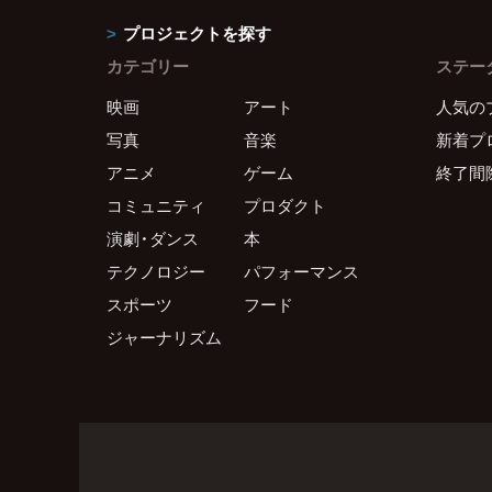
プロジェクトを探す
カテゴリー
ステー
映画
アート
人気の
写真
音楽
新着プ
アニメ
ゲーム
終了間
コミュニティ
プロダクト
演劇・ダンス
本
テクノロジー
パフォーマンス
スポーツ
フード
ジャーナリズム