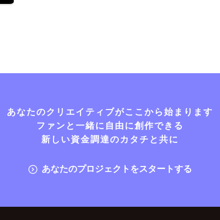
あなたのクリエイティブがここから始まります
ファンと一緒に自由に創作できる
新しい資金調達のカタチと共に
あなたのプロジェクトをスタートする