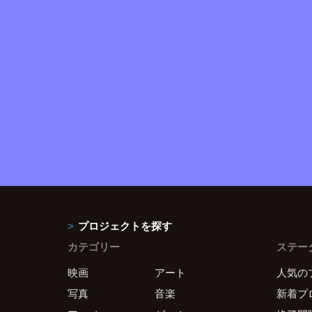
プロジェクトを探す
カテゴリー
ステー
映画
アート
人気の
写真
音楽
新着プ