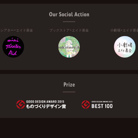
Our Social Action
ニシアター・エイド基金
ブックストア・エイド基金
小劇場・エイド基
Prize