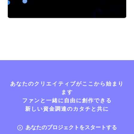
あなたのクリエイティブがここから始まり
ます
ファンと一緒に自由に創作できる
新しい資金調達のカタチと共に
あなたのプロジェクトをスタートする