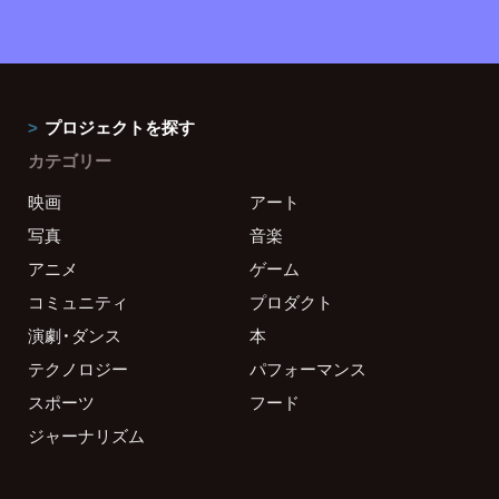
プロジェクトを探す
カテゴリー
映画
アート
写真
音楽
アニメ
ゲーム
コミュニティ
プロダクト
演劇・ダンス
本
テクノロジー
パフォーマンス
スポーツ
フード
ジャーナリズム