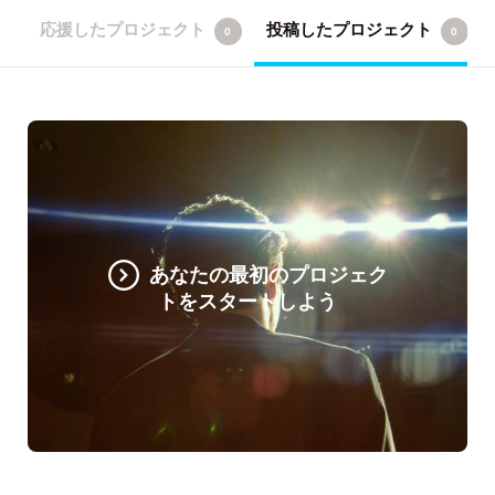
応援したプロジェクト
投稿したプロジェクト
0
0
あなたの最初のプロジェク
トをスタートしよう