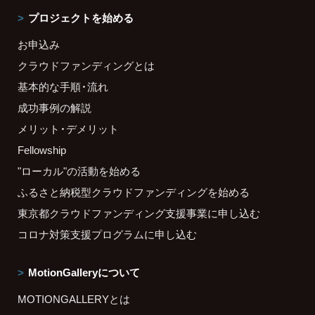
プロジェクトを始める
お申込み
クラウドファンディングとは
基本的な手順・流れ
成功事例の解説
メリット・デメリット
Fellowship
"ローカル"の活動を始める
ふるさと納税型クラウドファンディングを始める
東京都クラウドファンディング支援事業に申し込む
コロナ対策支援プログラムに申し込む
MotionGalleryについて
MOTIONGALLERYとは