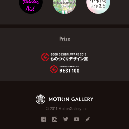
Prize
© 2011 MotionGallery Inc.