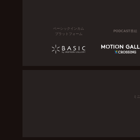
ベーシックインカム
PODCAST番組
プラットフォーム
ミ