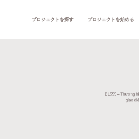
プロジェクトを探す
プロジェクトを始める
BL555 – Thương hiệ
カテゴリーから探す
giao di