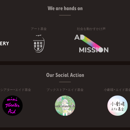
We are hands on
アート基金
社会を動かすかけ声
Our Social Action
ニシアター・エイド基金
ブックストア・エイド基金
小劇場・エイド基