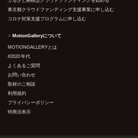
ふるさと納税型クラウドファンディングを始める
東京都クラウドファンディング支援事業に申し込む
コロナ対策支援プログラムに申し込む
MotionGalleryについて
MOTIONGALLERYとは
#2020 年代
よくあるご質問
お問い合わせ
取材のご相談
利用規約
プライバシーポリシー
特商法表示