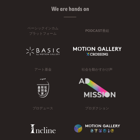
We are hands on
ベーシックインカム
PODCAST番組
プラットフォーム
アート基金
社会を動かすかけ声
プロデュース
プロダクション