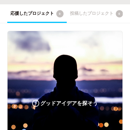
応援したプロジェクト
投稿したプロジェクト
0
0
グッドアイデアを探そう