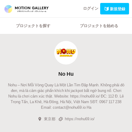
ログイン
新規登録
プロジェクトを探す
プロジェクトを始める
No Hu
Nohu – Nơi Mỗi Vòng Quay Là Một Lần Tim Đập Mạnh. Không phải đỏ
đen, mà là cảm giác phấn khích khi jackpot bất ngờ bung nổ. Chơi
Nohu là chơi cảm xúc thật. Website: https://nohu69.io/ ĐC: 112 Đ. Lê
Trọng Tấn, La Khê, Hà Đông, Hà Nội, Việt Nam SĐT: 0967 117 238
Email: contact@nohu69.io Ha
東京都
https://nohu69.io/