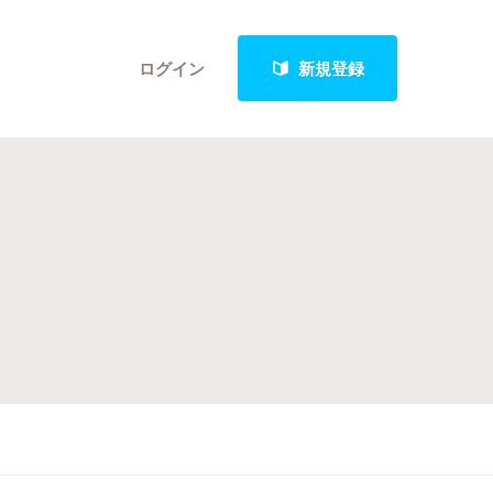
ログイン
新規登録
クト
最新進捗報告から探す