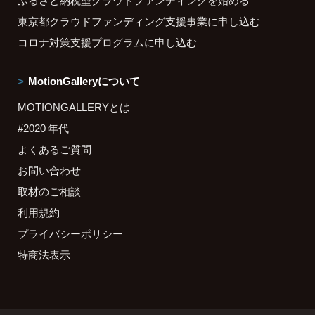
ふるさと納税型クラウドファンディングを始める
東京都クラウドファンディング支援事業に申し込む
コロナ対策支援プログラムに申し込む
MotionGalleryについて
MOTIONGALLERYとは
#2020 年代
よくあるご質問
お問い合わせ
取材のご相談
利用規約
プライバシーポリシー
特商法表示