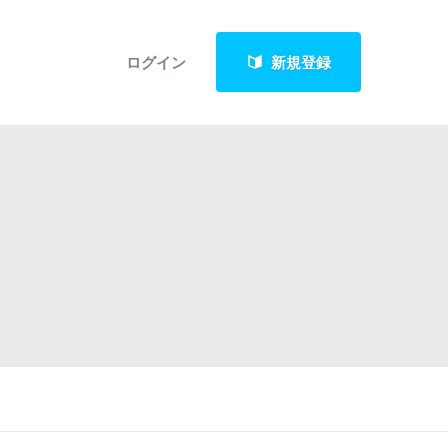
ログイン
新規登録
クト
最新進捗報告から探す