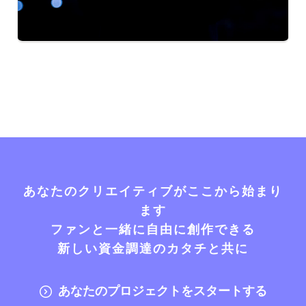
あなたのクリエイティブがここから始まり
ます
ファンと一緒に自由に創作できる
新しい資金調達のカタチと共に
あなたのプロジェクトをスタートする