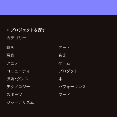
プロジェクトを探す
カテゴリー
映画
アート
写真
音楽
アニメ
ゲーム
コミュニティ
プロダクト
演劇・ダンス
本
テクノロジー
パフォーマンス
スポーツ
フード
ジャーナリズム