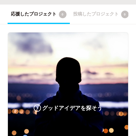
応援したプロジェクト
投稿したプロジェクト
0
0
グッドアイデアを探そう