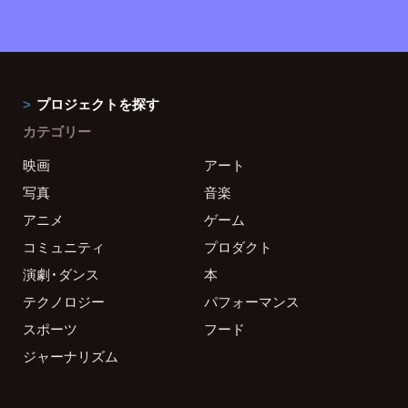
プロジェクトを探す
カテゴリー
映画
アート
写真
音楽
アニメ
ゲーム
コミュニティ
プロダクト
演劇・ダンス
本
テクノロジー
パフォーマンス
スポーツ
フード
ジャーナリズム