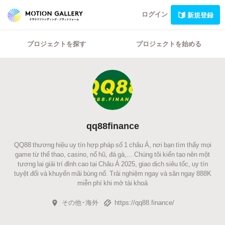
ログイン
新規登録
プロジェクトを探す
プロジェクトを始める
qq88finance
QQ88 thương hiệu uy tín hợp pháp số 1 châu Á, nơi bạn tìm thấy mọi
game từ thể thao, casino, nổ hũ, đá gà,... Chúng tôi kiến tạo nên một
tương lai giải trí đỉnh cao tại Châu Á 2025, giao dịch siêu tốc, uy tín
tuyệt đối và khuyến mãi bùng nổ. Trải nghiệm ngay và săn ngay 888K
miễn phí khi mở tài khoả
その他・海外
https://qq88.finance/