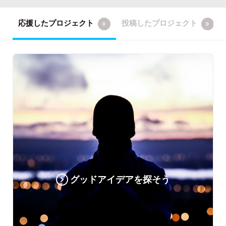
応援したプロジェクト
投稿したプロジェクト
0
0
グッドアイデアを探そう