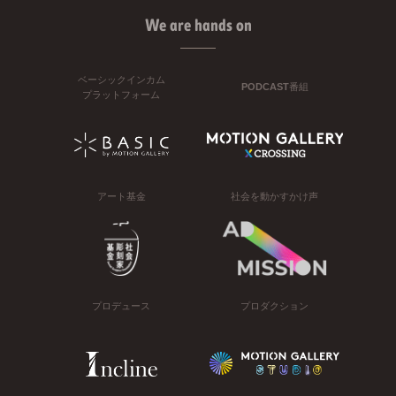
We are hands on
ベーシックインカム
PODCAST番組
プラットフォーム
アート基金
社会を動かすかけ声
プロデュース
プロダクション