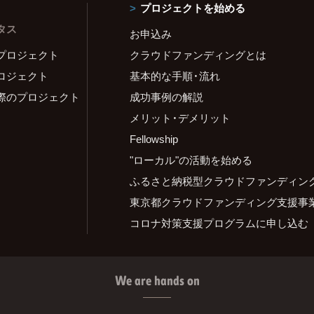
プロジェクトを始める
タス
お申込み
プロジェクト
クラウドファンディングとは
ロジェクト
基本的な手順・流れ
際のプロジェクト
成功事例の解説
メリット・デメリット
Fellowship
"ローカル"の活動を始める
ふるさと納税型クラウドファンディン
東京都クラウドファンディング支援事
コロナ対策支援プログラムに申し込む
We are hands on