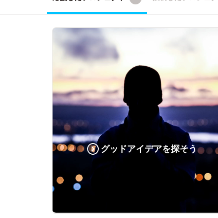
グッドアイデアを探そう