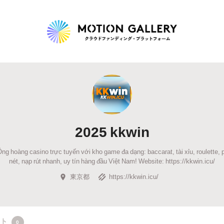
Highlight
人気のプロジェクト
新着プロジェクト
終了間近のプロジェ
2025 kkwin
Feature
 hoàng casino trực tuyến với kho game đa dạng: baccarat, tài xỉu, roulette, p
タグから探す
キュレーターから探す
特集から探す
nét, nạp rút nhanh, uy tín hàng đầu Việt Nam! Website: https://kkwin.icu/
東京都
https://kkwin.icu/
Legendary
最新達成プロジェクト
調達額が大きいプロジェクト
クト
0