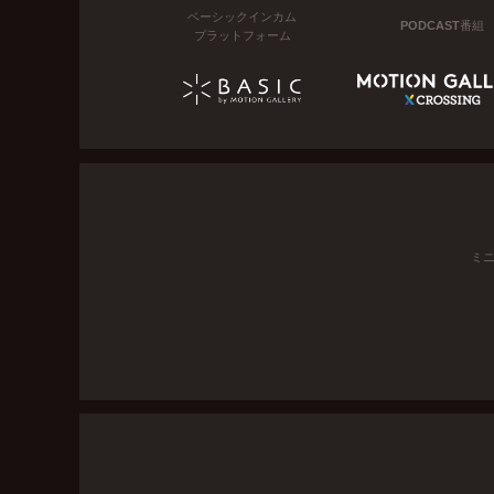
ベーシックインカム
PODCAST番組
プラットフォーム
ミ