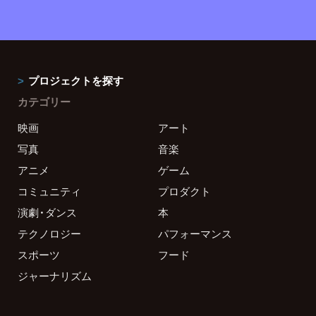
プロジェクトを探す
カテゴリー
映画
アート
写真
音楽
アニメ
ゲーム
コミュニティ
プロダクト
演劇・ダンス
本
テクノロジー
パフォーマンス
スポーツ
フード
ジャーナリズム