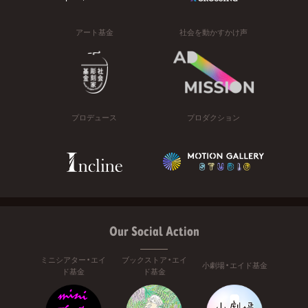
アート基金
社会を動かすかけ声
プロデュース
プロダクション
Our Social Action
ミニシアター・エイ
ブックストア・エイ
小劇場・エイド基金
ド基金
ド基金