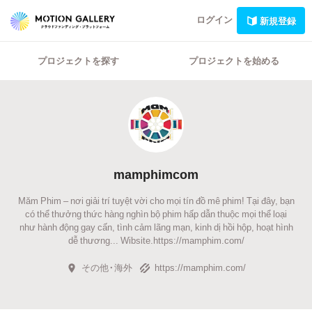
ログイン
新規登録
プロジェクトを探す
プロジェクトを始める
mamphimcom
Măm Phim – nơi giải trí tuyệt vời cho mọi tín đồ mê phim! Tại đây, bạn
có thể thưởng thức hàng nghìn bộ phim hấp dẫn thuộc mọi thể loại
như hành động gay cấn, tình cảm lãng mạn, kinh dị hồi hộp, hoạt hình
dễ thương... Wibsite.https://mamphim.com/
その他・海外
https://mamphim.com/