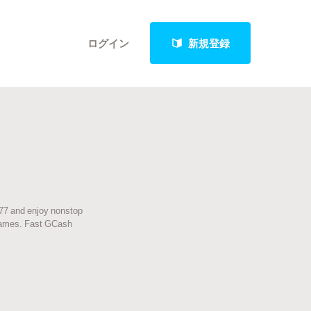
ログイン
新規登録
クト
777 and enjoy nonstop
最新進捗報告から探す
 games. Fast GCash