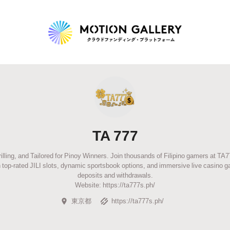
Highlight
人気のプロジェクト
新着プロジェクト
終了間近のプロジェ
TA 777
Feature
illing, and Tailored for Pinoy Winners. Join thousands of Filipino gamers at TA
タグから探す
キュレーターから探す
特集から探す
h top-rated JILI slots, dynamic sportsbook options, and immersive live casino
deposits and withdrawals.
Website: https://ta777s.ph/
Legendary
東京都
https://ta777s.ph/
最新達成プロジェクト
調達額が大きいプロジェクト