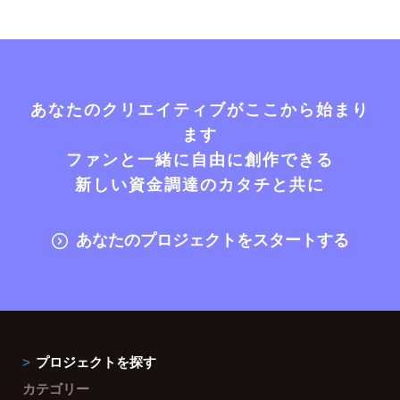
あなたのクリエイティブがここから始まり
ます
ファンと一緒に自由に創作できる
新しい資金調達のカタチと共に
あなたのプロジェクトをスタートする
プロジェクトを探す
カテゴリー