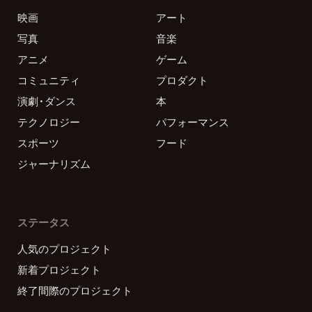
映画
アート
写真
音楽
アニメ
ゲーム
コミュニティ
プロダクト
演劇・ダンス
本
テクノロジー
パフォーマンス
スポーツ
フード
ジャーナリズム
ステータス
人気のプロジェクト
新着プロジェクト
終了間際のプロジェクト