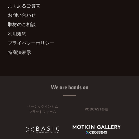
よくあるご質問
お問い合わせ
取材のご相談
利用規約
プライバシーポリシー
特商法表示
We are hands on
ベーシックインカム
PODCAST番組
プラットフォーム