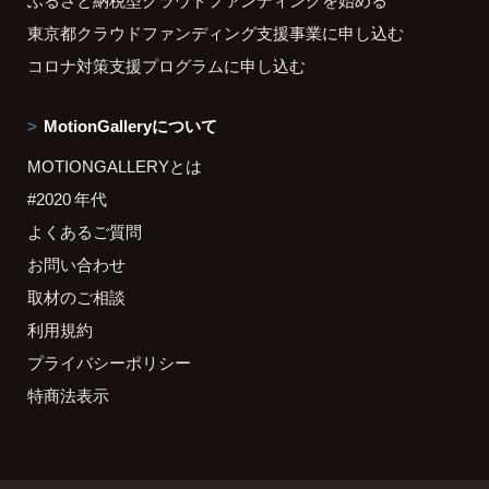
ふるさと納税型クラウドファンディングを始める
東京都クラウドファンディング支援事業に申し込む
コロナ対策支援プログラムに申し込む
MotionGalleryについて
MOTIONGALLERYとは
#2020 年代
よくあるご質問
お問い合わせ
取材のご相談
利用規約
プライバシーポリシー
特商法表示