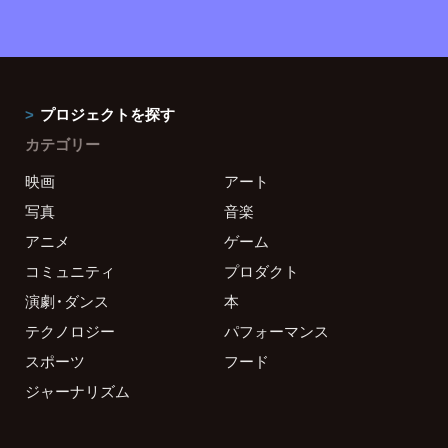
プロジェクトを探す
カテゴリー
映画
アート
写真
音楽
アニメ
ゲーム
コミュニティ
プロダクト
演劇・ダンス
本
テクノロジー
パフォーマンス
スポーツ
フード
ジャーナリズム