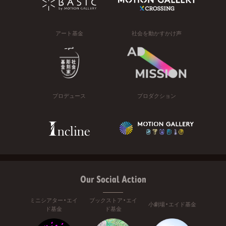
アート基金
社会を動かすかけ声
プロデュース
プロダクション
Our Social Action
ミニシアター・エイ
ブックストア・エイ
小劇場・エイド基金
ド基金
ド基金