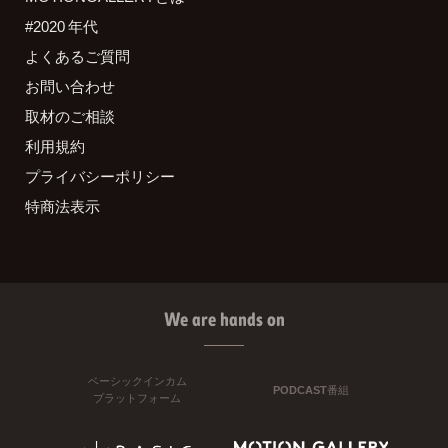
#2020 年代
よくあるご質問
お問い合わせ
取材のご相談
利用規約
プライバシーポリシー
特商法表示
We are hands on
ベーシックインカム
PODCAST番組
プラットフォーム