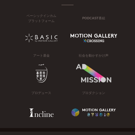
ベーシックインカム
PODCAST番組
プラットフォーム
アート基金
社会を動かすかけ声
プロデュース
プロダクション