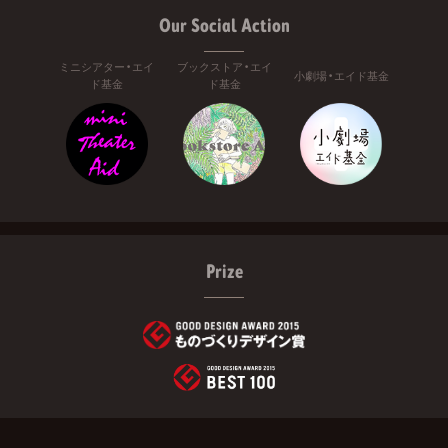
Our Social Action
ミニシアター・エイ
ブックストア・エイ
小劇場・エイド基金
ド基金
ド基金
Prize