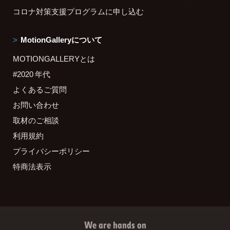
コロナ対策支援プログラムに申し込む
MotionGalleryについて
MOTIONGALLERYとは
#2020 年代
よくあるご質問
お問い合わせ
取材のご相談
利用規約
プライバシーポリシー
特商法表示
We are hands on