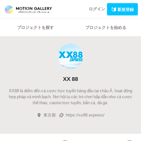
ログイン
新規登録
プロジェクトを探す
プロジェクトを始める
XX 88
XX88 là điểm đến cá cược trực tuyến hàng đầu tại châu Á, hoạt động
hợp pháp và minh bạch. Nơi hội tụ các trò chơi hấp dẫn như cá cược
thể thao, casino trực tuyến, bắn cá, đá gà.
東京都
https://xx88.express/