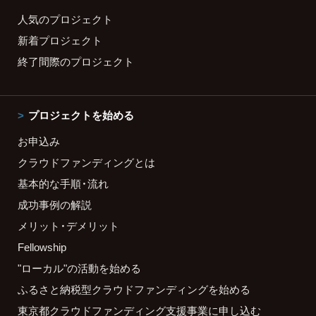
人気のプロジェクト
新着プロジェクト
終了間際のプロジェクト
プロジェクトを始める
お申込み
クラウドファンディングとは
基本的な手順・流れ
成功事例の解説
メリット・デメリット
Fellowship
"ローカル"の活動を始める
ふるさと納税型クラウドファンディングを始める
東京都クラウドファンディング支援事業に申し込む