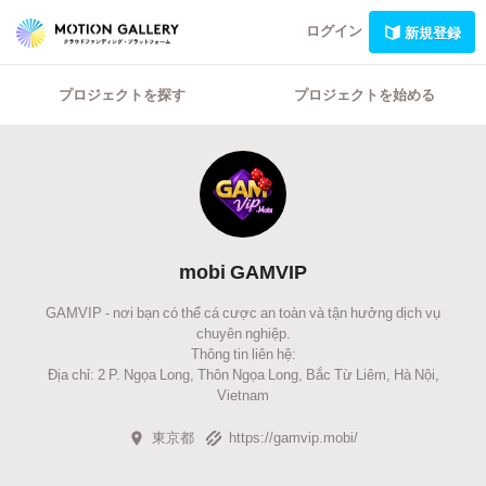
ログイン
新規登録
プロジェクトを探す
プロジェクトを始める
mobi GAMVIP
GAMVIP - nơi bạn có thể cá cược an toàn và tận hưởng dịch vụ
chuyên nghiệp.
Thông tin liên hệ:
Địa chỉ: 2 P. Ngọa Long, Thôn Ngọa Long, Bắc Từ Liêm, Hà Nội,
Vietnam
東京都
https://gamvip.mobi/