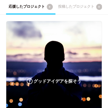
応援したプロジェクト
投稿したプロジェクト
0
0
グッドアイデアを探そう