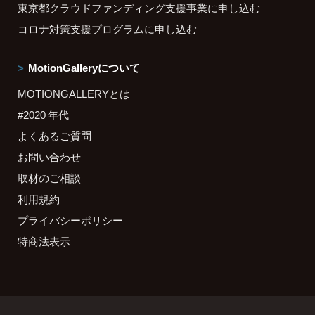
東京都クラウドファンディング支援事業に申し込む
コロナ対策支援プログラムに申し込む
MotionGalleryについて
MOTIONGALLERYとは
#2020 年代
よくあるご質問
お問い合わせ
取材のご相談
利用規約
プライバシーポリシー
特商法表示