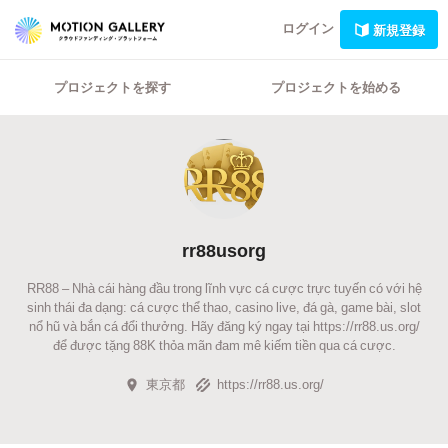
ログイン
新規登録
プロジェクトを探す
プロジェクトを始める
rr88usorg
RR88 – Nhà cái hàng đầu trong lĩnh vực cá cược trực tuyến có với hệ
sinh thái đa dạng: cá cược thể thao, casino live, đá gà, game bài, slot
nổ hũ và bắn cá đổi thưởng. Hãy đăng ký ngay tại https://rr88.us.org/
để được tặng 88K thỏa mãn đam mê kiếm tiền qua cá cược.
東京都
https://rr88.us.org/