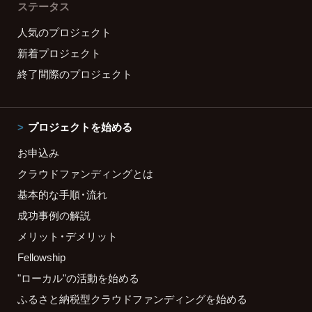
ステータス
人気のプロジェクト
新着プロジェクト
終了間際のプロジェクト
プロジェクトを始める
お申込み
クラウドファンディングとは
基本的な手順・流れ
成功事例の解説
メリット・デメリット
Fellowship
"ローカル"の活動を始める
ふるさと納税型クラウドファンディングを始める