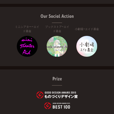
Our Social Action
ミニシアター・エイ
ブックストア・エイ
小劇場・エイド基金
ド基金
ド基金
Prize