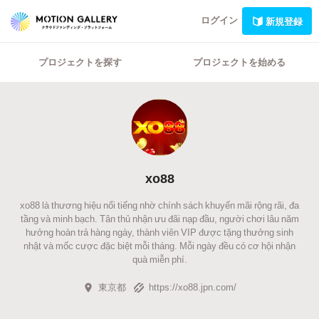
ログイン
新規登録
プロジェクトを探す
プロジェクトを始める
xo88
xo88 là thương hiệu nổi tiếng nhờ chính sách khuyến mãi rộng rãi, đa
tầng và minh bạch. Tân thủ nhận ưu đãi nạp đầu, người chơi lâu năm
hưởng hoàn trả hàng ngày, thành viên VIP được tặng thưởng sinh
nhật và mốc cược đặc biệt mỗi tháng. Mỗi ngày đều có cơ hội nhận
quà miễn phí.
東京都
https://xo88.jpn.com/