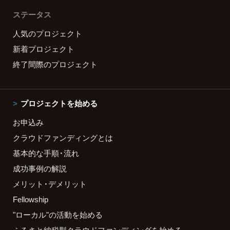
ステータス
人気のプロジェクト
新着プロジェクト
終了間際のプロジェクト
プロジェクトを始める
お申込み
クラウドファンディングとは
基本的な手順・流れ
成功事例の解説
メリット・デメリット
Fellowship
"ローカル"の活動を始める