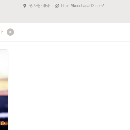
その他・海外
https://keonhacai12.com/
クト
0