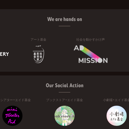
We are hands on
アート基金
社会を動かすかけ声
Our Social Action
ニシアター・エイド基金
ブックストア・エイド基金
小劇場・エイド基