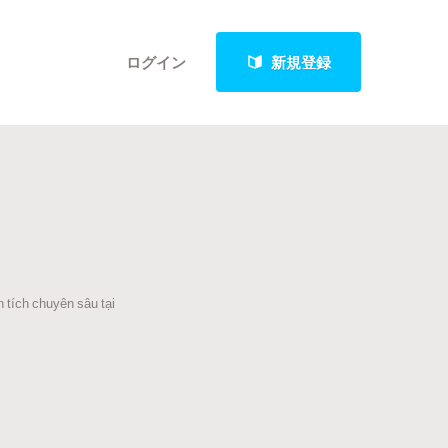
ログイン
新規登録
クト
 tích chuyên sâu tại
最新進捗報告から探す