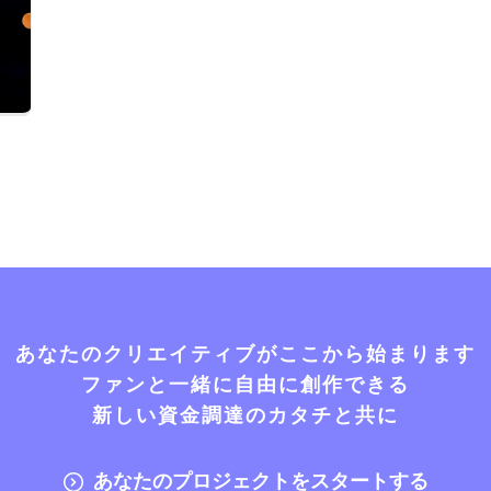
あなたのクリエイティブがここから始まります
ファンと一緒に自由に創作できる
新しい資金調達のカタチと共に
あなたのプロジェクトをスタートする