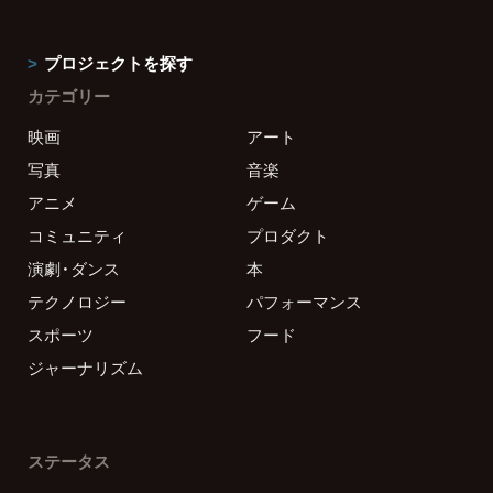
プロジェクトを探す
カテゴリー
映画
アート
写真
音楽
アニメ
ゲーム
コミュニティ
プロダクト
演劇・ダンス
本
テクノロジー
パフォーマンス
スポーツ
フード
ジャーナリズム
ステータス