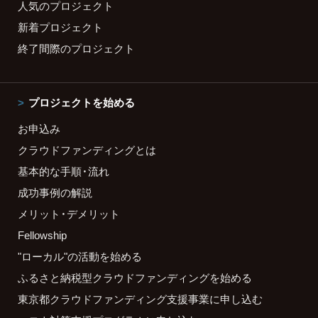
人気のプロジェクト
新着プロジェクト
終了間際のプロジェクト
プロジェクトを始める
お申込み
クラウドファンディングとは
基本的な手順・流れ
成功事例の解説
メリット・デメリット
Fellowship
"ローカル"の活動を始める
ふるさと納税型クラウドファンディングを始める
東京都クラウドファンディング支援事業に申し込む