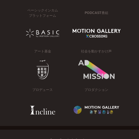
ベーシックインカム
PODCAST番組
プラットフォーム
アート基金
社会を動かすかけ声
プロデュース
プロダクション