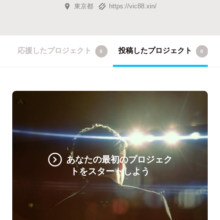
東京都
https://vic88.xin/
応援したプロジェクト
投稿したプロジェクト
0
0
あなたの最初のプロジェク
トをスタートしよう