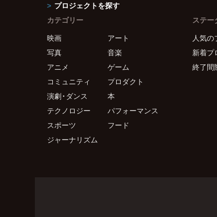
プロジェクトを探す
カテゴリー
ステー
映画
アート
人気の
写真
音楽
新着プ
アニメ
ゲーム
終了間
コミュニティ
プロダクト
演劇・ダンス
本
テクノロジー
パフォーマンス
スポーツ
フード
ジャーナリズム