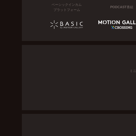
ベーシックインカム
PODCAST番組
プラットフォーム
ミ