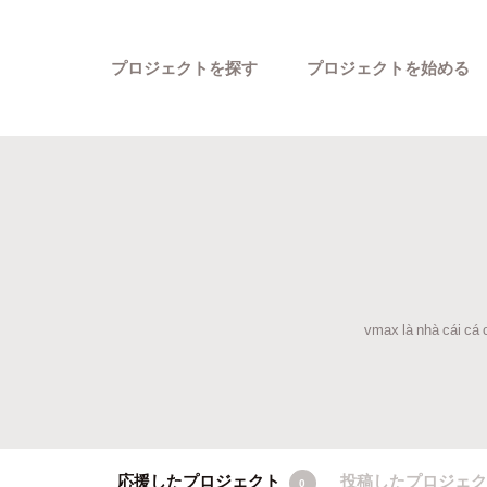
プロジェクトを探す
プロジェクトを始める
vmax là nhà cái cá 
カテゴリーから探す
応援したプロジェクト
投稿したプロジェ
0