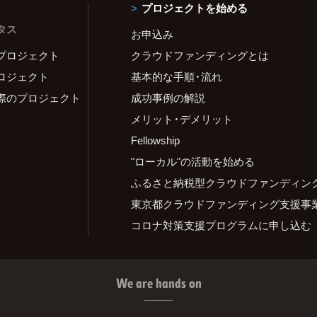
プロジェクトを始める
タス
お申込み
プロジェクト
クラウドファンディングとは
ロジェクト
基本的な手順・流れ
際のプロジェクト
成功事例の解説
メリット・デメリット
Fellowship
"ローカル"の活動を始める
ふるさと納税型クラウドファンディン
東京都クラウドファンディング支援事
コロナ対策支援プログラムに申し込む
We are hands on