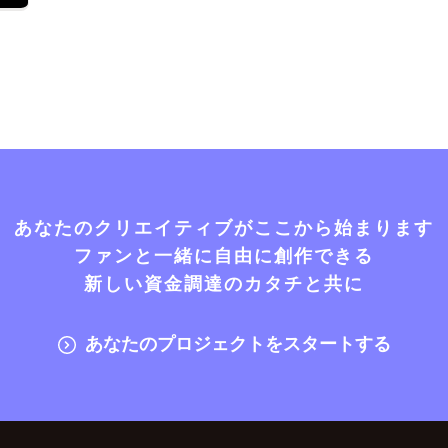
あなたのクリエイティブがここから始まります
ファンと一緒に自由に創作できる
新しい資金調達のカタチと共に
あなたのプロジェクトをスタートする