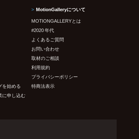
MotionGalleryについて
MOTIONGALLERYとは
#2020 年代
よくあるご質問
お問い合わせ
取材のご相談
利用規約
プライバシーポリシー
グを始める
特商法表示
業に申し込む