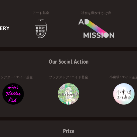
アート基金
社会を動かすかけ声
Our Social Action
ニシアター・エイド基金
ブックストア・エイド基金
小劇場・エイド基
Prize