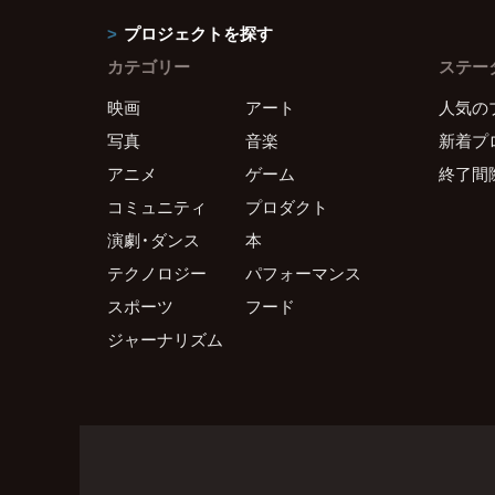
プロジェクトを探す
カテゴリー
ステー
映画
アート
人気の
写真
音楽
新着プ
アニメ
ゲーム
終了間
コミュニティ
プロダクト
演劇・ダンス
本
テクノロジー
パフォーマンス
スポーツ
フード
ジャーナリズム