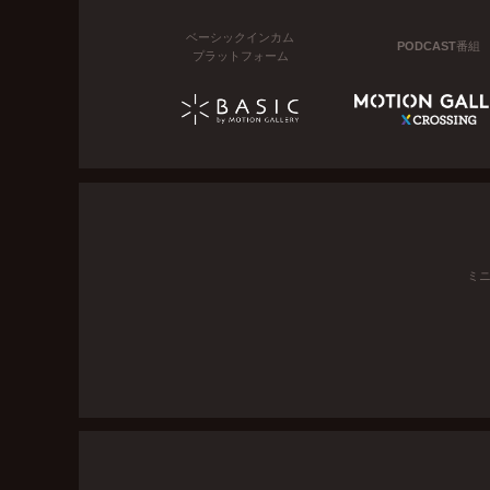
ベーシックインカム
PODCAST番組
プラットフォーム
ミ