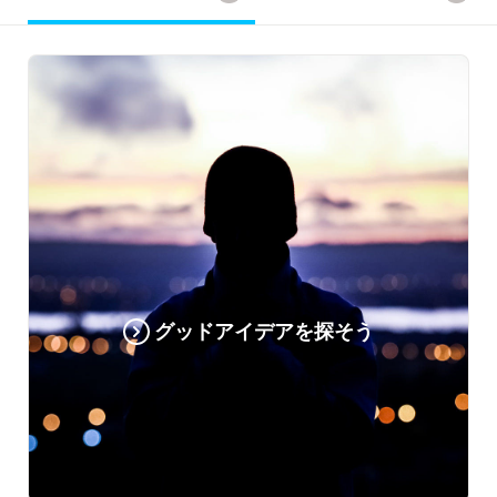
グッドアイデアを探そう