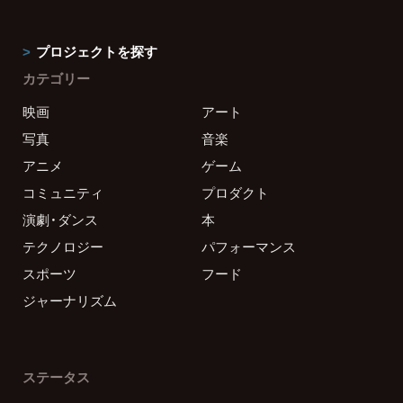
プロジェクトを探す
カテゴリー
映画
アート
写真
音楽
アニメ
ゲーム
コミュニティ
プロダクト
演劇・ダンス
本
テクノロジー
パフォーマンス
スポーツ
フード
ジャーナリズム
ステータス