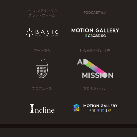
ベーシックインカム
PODCAST番組
プラットフォーム
アート基金
社会を動かすかけ声
プロデュース
プロダクション